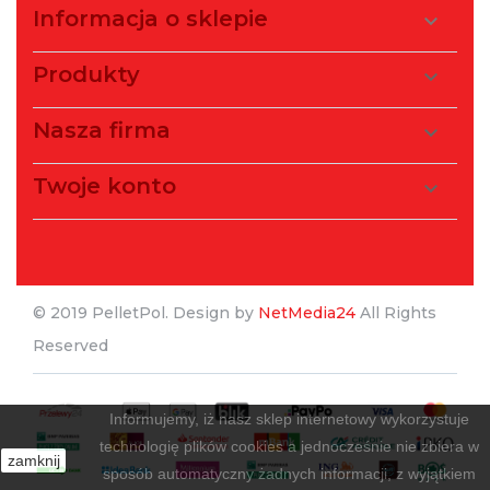
Informacja o sklepie

Produkty

Nasza firma

Twoje konto

© 2019 PelletPol. Design by
NetMedia24
All Rights
Reserved
Informujemy, iż nasz sklep internetowy wykorzystuje
technologię plików cookies a jednocześnie nie zbiera w
zamknij
sposób automatyczny żadnych informacji, z wyjątkiem