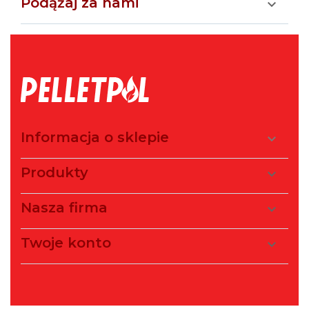
Podążaj za nami

Informacja o sklepie

Produkty

Nasza firma

Twoje konto
