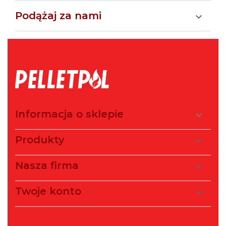
Podążaj za nami

Informacja o sklepie

Produkty

Nasza firma

Twoje konto
