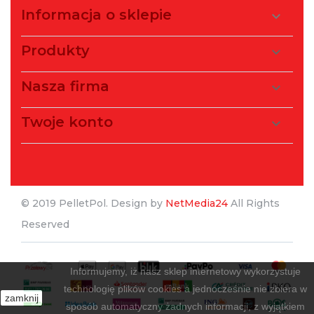
Informacja o sklepie

Produkty

Nasza firma

Twoje konto

© 2019 PelletPol. Design by
NetMedia24
All Rights
Reserved
Informujemy, iż nasz sklep internetowy wykorzystuje
technologię plików cookies a jednocześnie nie zbiera w
zamknij
sposób automatyczny żadnych informacji, z wyjątkiem