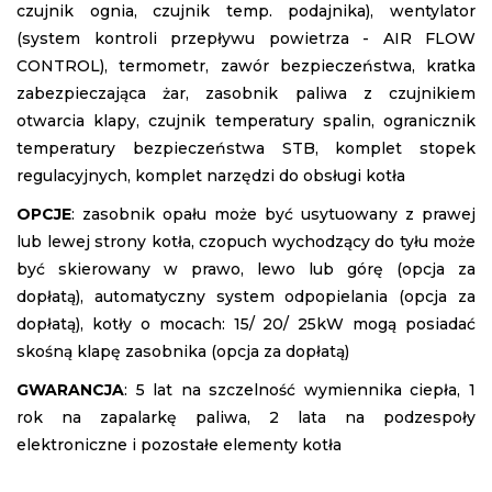
czujnik ognia, czujnik temp. podajnika), wentylator
(system kontroli przepływu powietrza - AIR FLOW
CONTROL), termometr, zawór bezpieczeństwa, kratka
zabezpieczająca żar, zasobnik paliwa z czujnikiem
otwarcia klapy, czujnik temperatury spalin, ogranicznik
temperatury bezpieczeństwa STB, komplet stopek
regulacyjnych, komplet narzędzi do obsługi kotła
OPCJE
: zasobnik opału może być usytuowany z prawej
lub lewej strony kotła, czopuch wychodzący do tyłu może
być skierowany w prawo, lewo lub górę (opcja za
dopłatą), automatyczny system odpopielania (opcja za
dopłatą), kotły o mocach: 15/ 20/ 25kW mogą posiadać
skośną klapę zasobnika (opcja za dopłatą)
GWARANCJA
: 5 lat na szczelność wymiennika ciepła, 1
rok na zapalarkę paliwa, 2 lata na podzespoły
elektroniczne i pozostałe elementy kotła