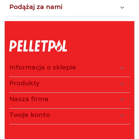
Podążaj za nami

Informacja o sklepie

Produkty

Nasza firma

Twoje konto
